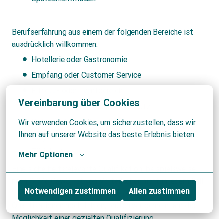
Berufserfahrung aus einem der folgenden Bereiche ist
ausdrücklich willkommen:
Hotellerie oder Gastronomie
Empfang oder Customer Service
Fitness- oder Eventbereich
Vereinbarung über Cookies
Sicherheitsdienst oder Werkschutz
Polizei oder Bundeswehr
Wir verwenden Cookies, um sicherzustellen, dass wir 
Ihnen auf unserer Website das beste Erlebnis bieten.
vergleichbare service- oder sicherheitsorientierte
Tätigkeiten
Mehr Optionen
Eine sicherheitsrelevante Qualifikation, beispielsweise
nach § 34a GewO, ist von Vorteil, aber nicht in jedem Fall
Notwendigen zustimmen
Allen zustimmen
Voraussetzung. Sollten einzelne erforderliche
Qualifikationen noch fehlen, prüfen wir gemeinsam die
Möglichkeit einer gezielten Qualifizierung.