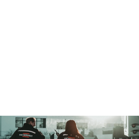
(m/w/d) - 15,14€/h
vor Ort
Bremen
,
Bremen
,
Deutschland
15,14 € pro Stunde
Sicherheitsmitarbeiter