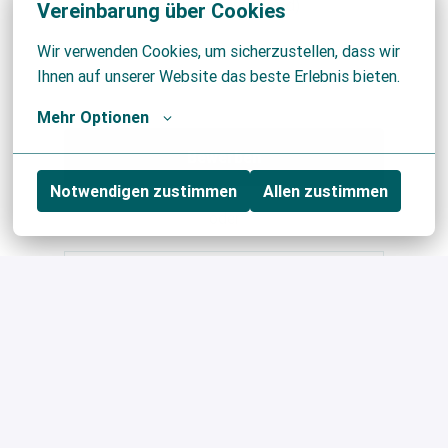
Geschlechter (m/w/d)
Vereinbarung über Cookies
Wir verwenden Cookies, um sicherzustellen, dass wir 
Ihnen auf unserer Website das beste Erlebnis bieten.
Mehr Optionen
Bewerben
Notwendigen zustimmen
Allen zustimmen
oder
Apply with Indeed
nicht verfügbar
Cookies aktualisieren
Bewerben mit XING