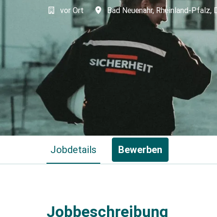
vor Ort
Bad Neuenahr
,
Rheinland-Pfalz
,
Jobdetails
Bewerben
Jobbeschreibung