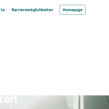
rte
Karrieremöglichkeiten
Homepage
t (m/w/d) Bad
zeit