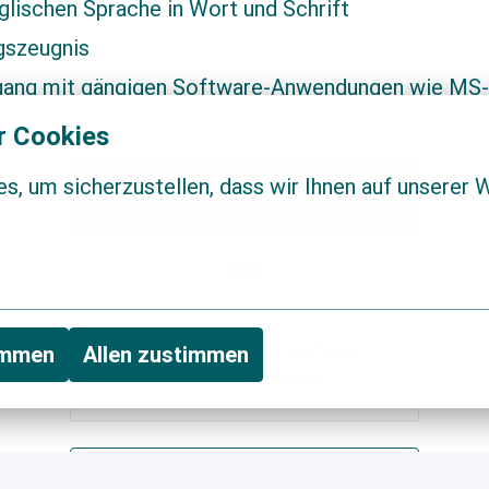
nglischen Sprache in Wort und Schrift
ngszeugnis
mgang mit gängigen Software-Anwendungen wie MS-O
r Cookies
, um sicherzustellen, dass wir Ihnen auf unserer W
Bewerben
oder
immen
Allen zustimmen
Apply with Indeed
nicht verfügbar
Cookies aktualisieren
Job teilen